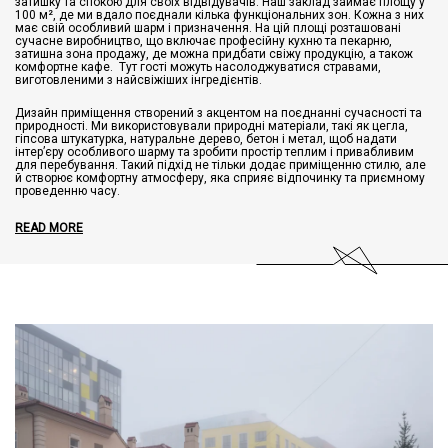
затишку та спокою для своїх відвідувачів. Наш заклад займає площу у
100 м², де ми вдало поєднали кілька функціональних зон. Кожна з них
має свій особливий шарм і призначення. На цій площі розташовані
сучасне виробництво, що включає професійну кухню та пекарню,
затишна зона продажу, де можна придбати свіжу продукцію, а також
комфортне кафе. Тут гості можуть насолоджуватися стравами,
виготовленими з найсвіжіших інгредієнтів.
Дизайн приміщення створений з акцентом на поєднанні сучасності та
природності. Ми використовували природні матеріали, такі як цегла,
гіпсова штукатурка, натуральне дерево, бетон і метал, щоб надати
інтер’єру особливого шарму та зробити простір теплим і привабливим
для перебування. Такий підхід не тільки додає приміщенню стилю, але
й створює комфортну атмосферу, яка сприяє відпочинку та приємному
проведенню часу.
READ MORE