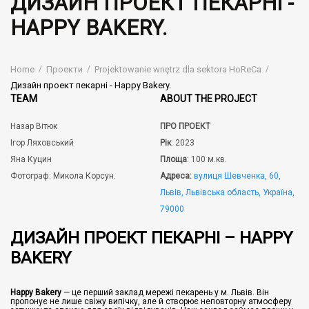
ДИЗАЙН ПРОЕКТ ПЕКАРНІ -
HAPPY BAKERY.
Home
Проекти
Projektowanie wnętrz dla sektora HoReCa
Дизайн проект пекарні - Happy Bakery.
TEAM
ABOUT THE PROJECT
Назар Вітюк
ПРО ПРОЕКТ
Ігор Ляховський
Рік
: 2023
Яна Куцин
Площа
: 100 м.кв.
Фотограф: Микола Корсун.
Адреса:
вулиця Шевченка, 60,
Львів, Львівська область, Україна,
79000
ДИЗАЙН ПРОЕКТ ПЕКАРНІ – HAPPY
BAKERY
Happy Bakery
— це перший заклад мережі пекарень у м. Львів. Він
пропонує не лише свіжу випічку, але й створює неповторну атмосферу