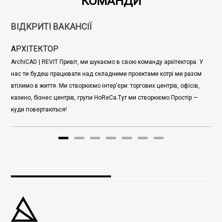
КОМАНДИ
ВІДКРИТІ ВАКАНСІЇ
АРХІТЕКТОР
ArchiCAD | REVIT Привіт, ми шукаємо в свою команду архітектора. У
нас ти будеш працювати над складними проектами котрі ми разом
втілимо в життя. Ми створюємо інтер'єри: торгових центрів, офісів,
казино, бізнес центрів, групи HoReCa.Тут ми створюємо Простір —
куди повертаються!