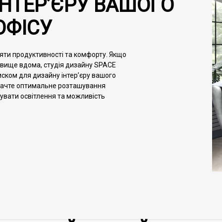
НТЕР’ЄРУ ВАШОГО
ОФІСУ
яти продуктивності та комфорту. Якщо
овище вдома, студія дизайну SPACE
ском для дизайну інтер’єру вашого
начте оптимальне розташування
увати освітлення та можливість