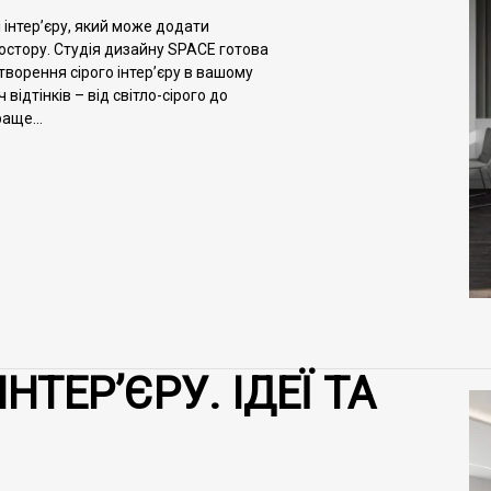
і інтер’єру, який може додати
ростору. Студія дизайну SPACE готова
ворення сірого інтер’єру в вашому
ч відтінків – від світло-сірого до
аще...
НТЕР’ЄРУ. ІДЕЇ ТА